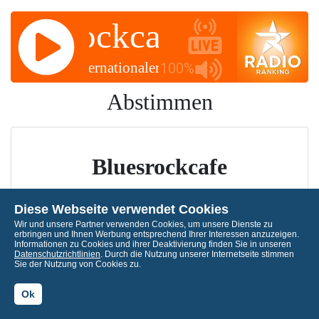
Bluesrockcafe
Bluesr
:28 ✽✽✽ Internationaler Friedenstag, Welttag d
100%
Abstimmen
Bluesrockcafe
Diese Webseite verwendet Cookies
Stimmen Sie ab für Ihre Lieblingsradio!
Wir und unsere Partner verwenden Cookies, um unsere Dienste zu
erbringen und Ihnen Werbung entsprechend Ihrer Interessen anzuzeigen.
Informationen zu Cookies und ihrer Deaktivierung finden Sie in unseren
Datenschutzrichtlinien
. Durch die Nutzung unserer Internetseite stimmen
Sie der Nutzung von Cookies zu.
Ok