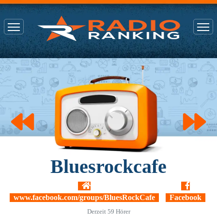
Bluesrockcafe
www.facebook.com/groups/BluesRockCafe
Facebook
Derzeit
59
Hörer