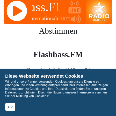
Flashbass.FM
Flashb
6:51 ✽✽✽ Internationaler Friedenstag, Welttag 
100%
Abstimmen
Flashbass.FM
Stimmen Sie ab für Ihre Lieblingsradio!
Diese Webseite verwendet Cookies
Wir und unsere Partner verwenden Cookies, um unsere Dienste zu
erbringen und Ihnen Werbung entsprechend Ihrer Interessen anzuzeigen.
Informationen zu Cookies und ihrer Deaktivierung finden Sie in unseren
Datenschutzrichtlinien
. Durch die Nutzung unserer Internetseite stimmen
Sie der Nutzung von Cookies zu.
Ok