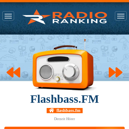
Flashbass.FM
flashbass.fm
Derzeit
Hörer