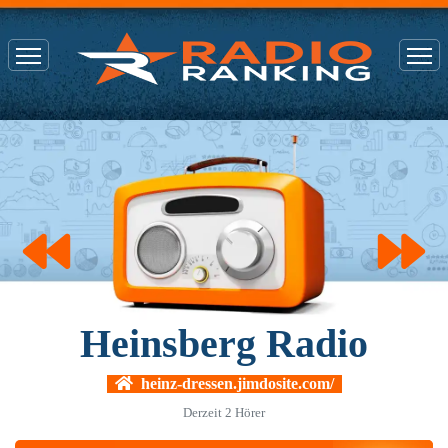
Heinsberg Radio
heinz-dressen.jimdosite.com/
Derzeit
2
Hörer