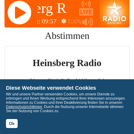
Heinsberg Radio
Hein
Uhrzeit: 09:57 ✽✽✽
Uhrzeit: 09:5
100%
Abstimmen
Heinsberg Radio
Stimmen Sie ab für Ihre Lieblingsradio!
Diese Webseite verwendet Cookies
Wir und unsere Partner verwenden Cookies, um unsere Dienste zu
erbringen und Ihnen Werbung entsprechend Ihrer Interessen anzuzeigen.
Informationen zu Cookies und ihrer Deaktivierung finden Sie in unseren
Datenschutzrichtlinien
. Durch die Nutzung unserer Internetseite stimmen
Sie der Nutzung von Cookies zu.
Ok