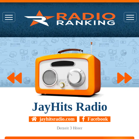
JayHits Radio
jayhitsradio.com
Facebook
Derzeit
3
Hörer