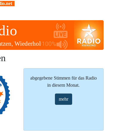
io.net
dio
 Katzen, Wiederholungstag ✽✽✽
Uhrzeit: 01:03
100%
en
abgegebene Stimmen für das Radio
in diesem Monat.
mehr