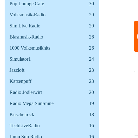
Pop Lounge Cafe
30
Volksmusik-Radio
29
Sim Live Radio
29
Blasmusik-Radio
26
Uhrzeit: 01:0
1000 Volksmusikhits
26
Simulator1
24
Jazzloft
23
Katzenpuff
23
Radio Jodlerwirt
20
Radio Mega SunShine
19
Kuschelrock
18
TechLiveRadio
16
Jump Sun Radio
16