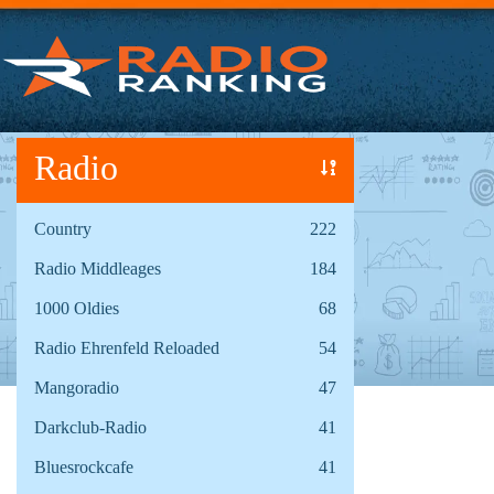
Radio
Country
222
Radio Middleages
184
1000 Oldies
68
Radio Ehrenfeld Reloaded
54
Mangoradio
47
Darkclub-Radio
41
Bluesrockcafe
41