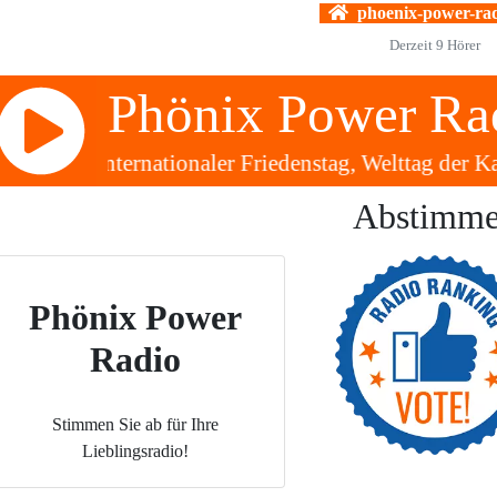
phoenix-power-rad
Derzeit
9
Hörer
Phönix Power Ra
3 ✽✽✽ Internationaler Friedenstag, Welttag der
Abstimm
Phönix Power
Radio
Stimmen Sie ab für Ihre
Lieblingsradio!