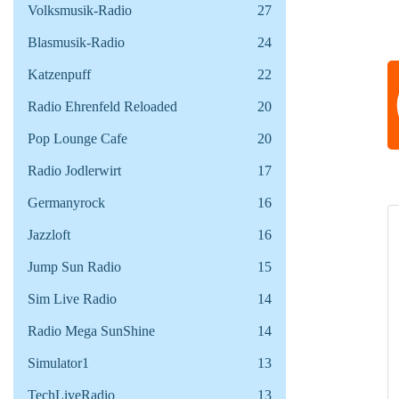
Volksmusik-Radio
27
Blasmusik-Radio
24
Katzenpuff
22
Radio Ehrenfeld Reloaded
20
Pop Lounge Cafe
20
Radio Jodlerwirt
17
Germanyrock
16
Jazzloft
16
Jump Sun Radio
15
Sim Live Radio
14
Radio Mega SunShine
14
Simulator1
13
TechLiveRadio
13