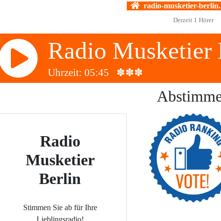
radio-musketier-berlin
Derzeit
1
Hörer
Radio Musketier 
Uhrzeit: 05:45 ✽✽✽
Abstimm
Radio
Musketier
Berlin
Stimmen Sie ab für Ihre
Lieblingsradio!