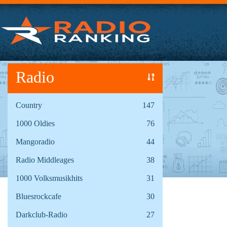
Radio
Country
147
1000 Oldies
76
Mangoradio
44
Radio Middleages
38
1000 Volksmusikhits
31
Bluesrockcafe
30
Darkclub-Radio
27