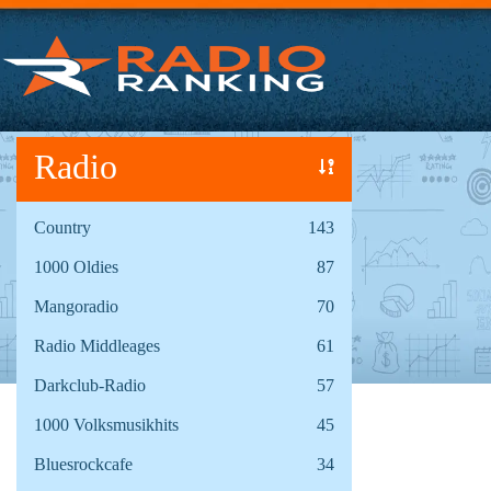
Radio
Country
143
1000 Oldies
87
Mangoradio
70
Radio Middleages
61
Darkclub-Radio
57
1000 Volksmusikhits
45
Bluesrockcafe
34