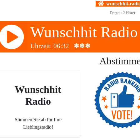
wunschhit-radio
Derzeit
2
Hörer
Wunschhit Radio
Uhrzeit: 06:32 ✽✽✽
Abstimm
Wunschhit
Radio
Stimmen Sie ab für Ihre
Lieblingsradio!