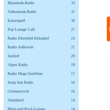
Blasmusik-Radio
33
Volksmusik-Radio
31
Katzenpuff
30
Pop Lounge Cafe
27
Radio Ehrenfeld Reloaded
23
Radio Jodlerwirt
21
Jazzloft
20
Alpen Radio
19
Radio Mega SunShine
17
Jump Sun Radio
16
Germanyrock
16
Simulator1
14
Blues und Rock-Garage
14