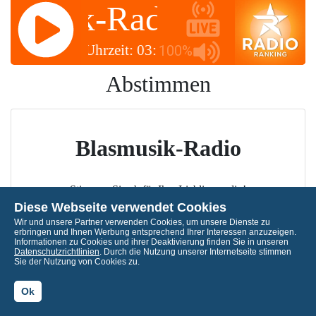
smusik-Radio
Blasmu
Uhrzeit: 03:50 ✽✽✽
Uhrzeit:
100%
Abstimmen
Blasmusik-Radio
Stimmen Sie ab für Ihre Lieblingsradio!
Diese Webseite verwendet Cookies
Wir und unsere Partner verwenden Cookies, um unsere Dienste zu
erbringen und Ihnen Werbung entsprechend Ihrer Interessen anzuzeigen.
Informationen zu Cookies und ihrer Deaktivierung finden Sie in unseren
Datenschutzrichtlinien
. Durch die Nutzung unserer Internetseite stimmen
Sie der Nutzung von Cookies zu.
Ok