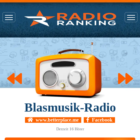
Blasmusik-Radio
www.betterplace.me
Facebook
Derzeit
16
Hörer